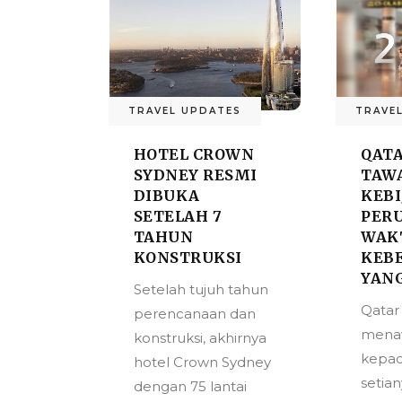
TRAVEL UPDATES
TRAVE
HOTEL CROWN
QATA
SYDNEY RESMI
TAW
DIBUKA
KEB
SETELAH 7
PER
TAHUN
WAK
KONSTRUKSI
KEB
YANG
Setelah tujuh tahun
Qatar
perencanaan dan
mena
konstruksi, akhirnya
kepad
hotel Crown Sydney
setia
dengan 75 lantai