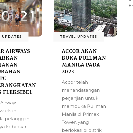
H
L UPDATES
TRAVEL UPDATES
R AIRWAYS
ACCOR AKAN
ARKAN
BUKA PULLMAN
IJAKAN
MANILA PADA
UBAHAN
2023
TU
Accor telah
ERANGKATAN
menandatangani
 FLEKSIBEL
perjanjian untuk
 Airways
membuka Pullman
warkan
Manila di Primex
a pelanggan
Tower, yang
nya kebijakan
berlokasi di distrik