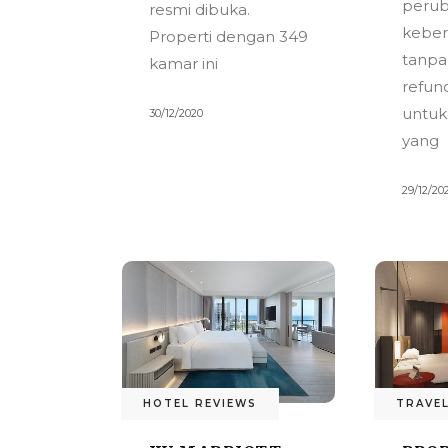
perub
resmi dibuka.
keber
Properti dengan 349
tanpa
kamar ini
refun
untuk
30/12/2020
yang
29/12/20
HOTEL REVIEWS
TRAVE