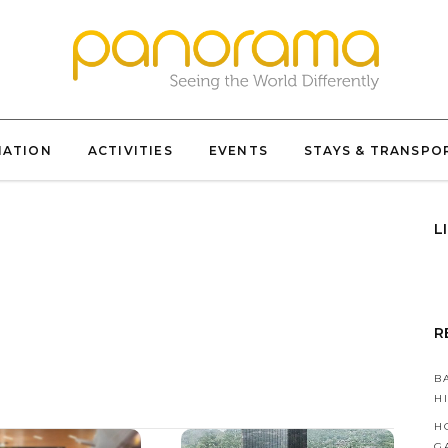
NATION
ACTIVITIES
EVENTS
STAYS & TRANSPO
L
R
B
H
H
G