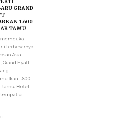
PERTI
BARU GRAND
TT
RKAN 1.600
AR TAMU
t membuka
rti terbesarnya
wasan Asia-
k, Grand Hyatt
yang
pilkan 1.600
 tamu. Hotel
ertempat di
m
20