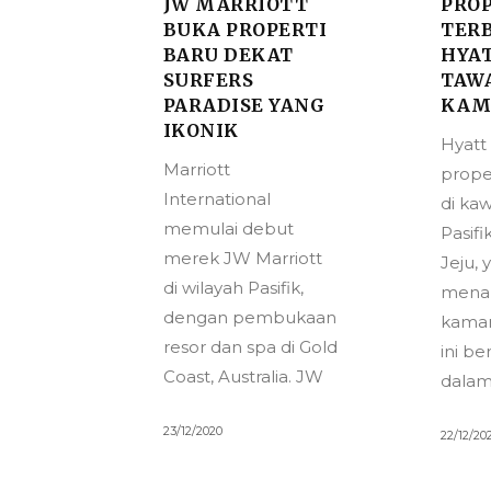
JW MARRIOTT
PRO
BUKA PROPERTI
TER
BARU DEKAT
HYA
SURFERS
TAWA
PARADISE YANG
KAM
IKONIK
Hyat
Marriott
prope
International
di ka
memulai debut
Pasifi
merek JW Marriott
Jeju, 
di wilayah Pasifik,
menam
dengan pembukaan
kamar
resor dan spa di Gold
ini b
Coast, Australia. JW
dala
23/12/2020
22/12/20