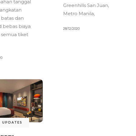
ahan tanggal
Greenhills San Juan,
angkatan
Metro Manila,
 batas dan
d bebas biaya
28/12/2020
 semua tiket
20
L UPDATES