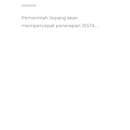
Camp Hadir di Club Med
Kiroro Grand Jepang
11/04/2025
Zico 10 Camp akan hadir di Club Med
Kiroro Grand.
READ MORE
SHARE: