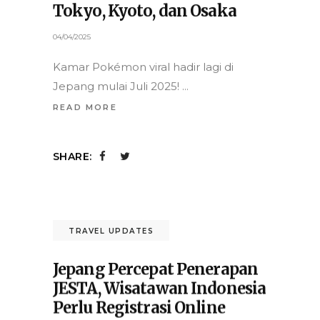
ASIA
,
FAMILY & KIDS
,
TRAVEL
UPDATES
Musim Panas 2025, Zico 10