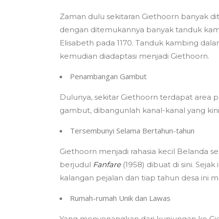
Zaman dulu sekitaran Giethoorn banyak di
dengan ditemukannya banyak tanduk kambing
Elisabeth pada 1170. Tanduk kambing dal
kemudian diadaptasi menjadi Giethoorn.
Penambangan Gambut
Dulunya, sekitar Giethoorn terdapat ar
gambut, dibangunlah kanal-kanal yang kini m
Tersembunyi Selama Bertahun-tahun
Giethoorn menjadi rahasia kecil Belanda 
berjudul
Fanfare
(1958) dibuat di sini. Sej
kalangan pejalan dan tiap tahun desa ini m
Rumah-rumah Unik dan Lawas
Yang menyenangkan dari kunjungan ke Giet