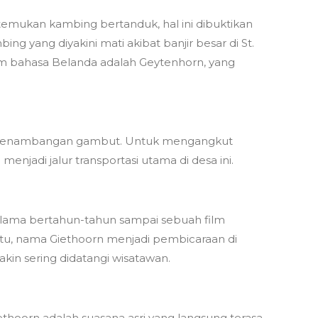
temukan kambing bertanduk, hal ini dibuktikan
 yang diyakini mati akibat banjir besar di St.
am bahasa Belanda adalah Geytenhorn, yang
ea penambangan gambut. Untuk mengangkut
enjadi jalur transportasi utama di desa ini.
selama bertahun-tahun sampai sebuah film
ak itu, nama Giethoorn menjadi pembicaraan di
akin sering didatangi wisatawan.
hoorn adalah suasana asri yang langsung terasa