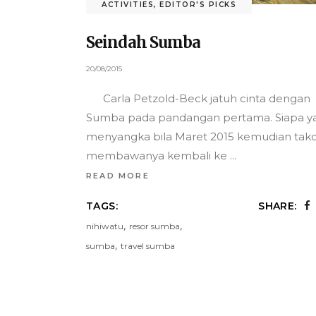
ACTIVITIES
,
EDITOR'S PICKS
Seindah Sumba
20/08/2015
Carla Petzold-Beck jatuh cinta dengan
Sumba pada pandangan pertama. Siapa y
menyangka bila Maret 2015 kemudian takd
membawanya kembali ke
READ MORE
TAGS:
SHARE:
,
,
nihiwatu
resor sumba
,
sumba
travel sumba